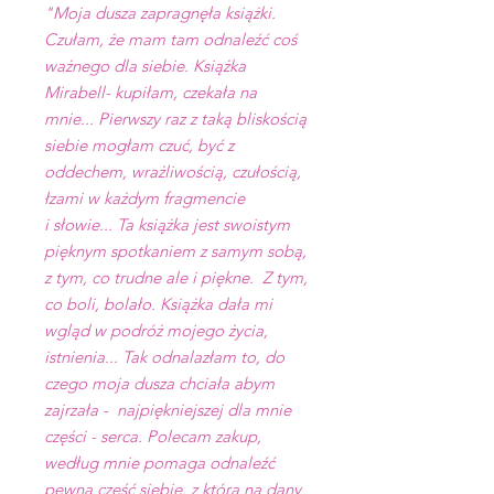
"Moja dusza zapragnęła książki.
Czułam, że mam tam odnaleźć coś
ważnego dla siebie. Książka
Mirabell- kupiłam, czekała na
mnie... Pierwszy raz z taką bliskością
siebie mogłam czuć, być z
oddechem, wrażliwością, czułością,
łzami w każdym fragmencie
i słowie... Ta książka jest swoistym
pięknym spotkaniem z samym sobą,
z tym, co trudne ale i piękne. Z tym,
co boli, bolało. Książka dała mi
wgląd w podróż mojego życia,
istnienia... Tak odnalazłam to, do
czego moja dusza chciała abym
zajrzała - najpiękniejszej dla mnie
części - serca. Polecam zakup,
według mnie pomaga odnaleźć
pewną część siebie, z którą na dany