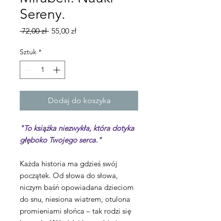
Sereny.
Regularna
Cena
 72,00 zł 
55,00 zł
cena
Rabatowa
Sztuk
*
Dodaj do koszyka
"To książka niezwykła, która dotyka
głęboko Twojego serca."
Każda historia ma gdzieś swój
początek. Od słowa do słowa,
niczym baśń opowiadana dzieciom
do snu, niesiona wiatrem, otulona
promieniami słońca – tak rodzi się